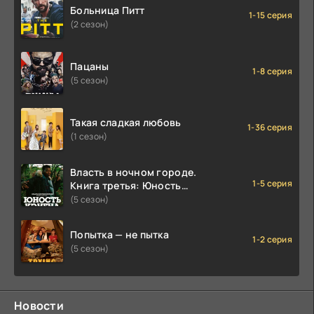
Больница Питт
1-15 серия
(2 сезон)
Пацаны
1-8 серия
(5 сезон)
Такая сладкая любовь
1-36 серия
(1 сезон)
Власть в ночном городе.
1-5 серия
Книга третья: Юность
Кэнена
(5 сезон)
Попытка — не пытка
1-2 серия
(5 сезон)
Новости