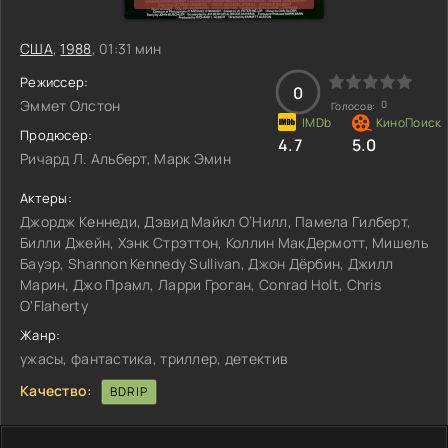
США
,
1988
, 01:31 мин
Режиссер:
0
Эммет Олстон
0
Голосов:
Продюсер:
4.7
5.0
Ричард Л. Альберт, Марк Эмин
Актеры:
Джордж Кеннеди, Дэвид Майкл О’Нилл, Памела Гилберт,
Билли Джейн, Хэнк Стрэттон, Коллин МакДермотт, Мишель
Бауэр, Shannon Kennedy Sullivan, Джон Дёрбин, Джилл
Марин, Джо Прамл, Ларри Гроган, Conrad Holt, Chris
O'Flaherty
Жанр:
ужасы, фантастика, триллер, детектив
Качество:
BDRIP