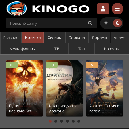
Главная
Новинки
Фильмы
Сериалы
Дорамы
Аниме
Мультфильмы
ТВ
Топ
Новости
10
10
5
Пункт
Как приручить
Аватар: Пламя и
назначения:
дракона
пепел
Узы крови