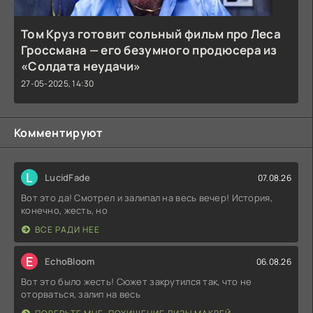
Том Круз готовит сольный фильм про Леса
Гроссмана — его безумного продюсера из
«Солдата неудачи»
27-05-2025, 14:30
Комментируют
L
LucidFade
07.08.26
Вот это да! Смотрел и залипал на весь вечер! История,
конечно, жесть, но
ВСЕ РАДИ НЕЕ
E
EchoBloom
06.08.26
Вот это было жесть! Сюжет закрутился так, что не
оторваться, залип на весь