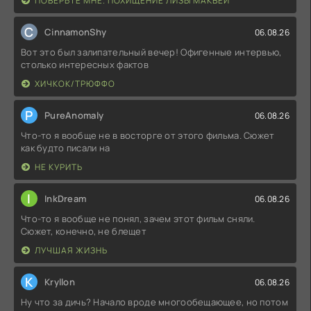
ПОВЕРЬТЕ МНЕ. ПОХИЩЕНИЕ ЛИЗЫ МАКВЕЙ
C
CinnamonShy
06.08.26
Вот это был залипательный вечер! Офигенные интервью,
столько интересных фактов
ХИЧКОК/ТРЮФФО
P
PureAnomaly
06.08.26
Что-то я вообще не в восторге от этого фильма. Сюжет
как будто писали на
НЕ КУРИТЬ
I
InkDream
06.08.26
Что-то я вообще не понял, зачем этот фильм сняли.
Сюжет, конечно, не блещет
ЛУЧШАЯ ЖИЗНЬ
K
Kryllon
06.08.26
Ну что за дичь? Начало вроде многообещающее, но потом