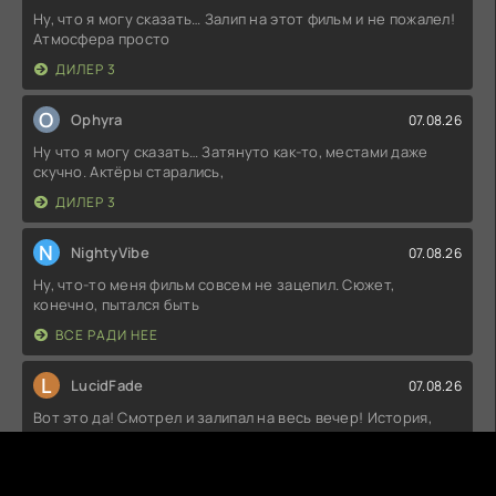
Ну, что я могу сказать… Залип на этот фильм и не пожалел!
Атмосфера просто
ДИЛЕР 3
O
Ophyra
07.08.26
Ну что я могу сказать… Затянуто как-то, местами даже
скучно. Актёры старались,
ДИЛЕР 3
N
NightyVibe
07.08.26
Ну, что-то меня фильм совсем не зацепил. Сюжет,
конечно, пытался быть
ВСЕ РАДИ НЕЕ
L
LucidFade
07.08.26
Вот это да! Смотрел и залипал на весь вечер! История,
конечно, жесть, но
ВСЕ РАДИ НЕЕ