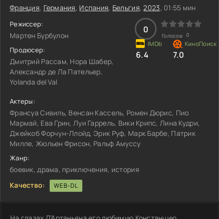
Франция
,
Германия
,
Испания
,
Бельгия
,
2023
, 01:55 мин
Режиссер:
0
Мартен Бурбулон
0
Голосов:
Продюсер:
6.4
7.0
Дмитрий Рассам, Нора Шабер,
Александр де Ла Пательер,
Yolanda del Val
Актеры:
Франсуа Сивиль, Венсан Кассель, Ромен Дюрис, Пио
Мармай, Ева Грин, Луи Гаррель, Вики Крипс, Лина Кудри,
Джейкоб Форчун-Ллойд, Эрик Руф, Марк Барбе, Патрик
Милле, Жюльен Фрисон, Ральф Амуссу
Жанр:
боевик, драма, приключения, история
Качество:
WEB-DL
На глазах Д’Артаньяна его любимую Констанцию