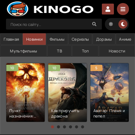
Главная
Новинки
Фильмы
Сериалы
Дорамы
Аниме
Мультфильмы
ТВ
Топ
Новости
10
10
5
Пункт
Как приручить
Аватар: Пламя и
назначения:
дракона
пепел
Узы крови