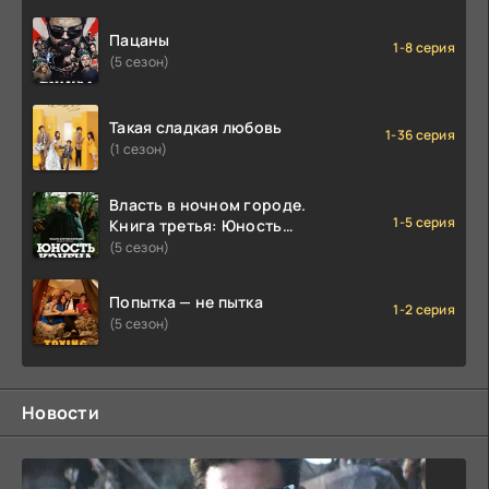
Пацаны
1-8 серия
(5 сезон)
Такая сладкая любовь
1-36 серия
(1 сезон)
Власть в ночном городе.
1-5 серия
Книга третья: Юность
Кэнена
(5 сезон)
Попытка — не пытка
1-2 серия
(5 сезон)
Новости