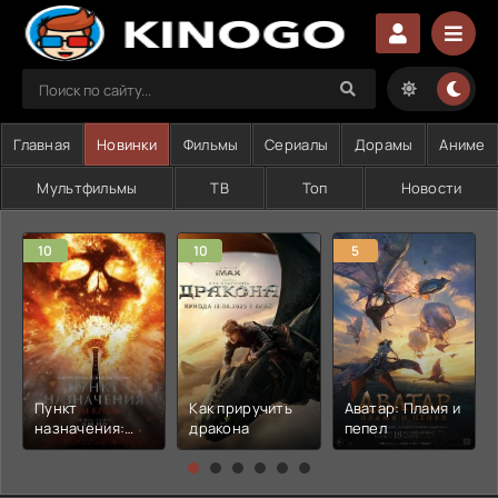
Главная
Новинки
Фильмы
Сериалы
Дорамы
Аниме
Мультфильмы
ТВ
Топ
Новости
10
10
5
Пункт
Как приручить
Аватар: Пламя и
назначения:
дракона
пепел
Узы крови