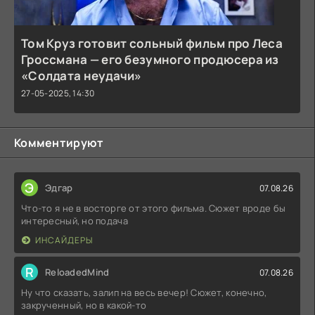
Том Круз готовит сольный фильм про Леса
Гроссмана — его безумного продюсера из
«Солдата неудачи»
27-05-2025, 14:30
Комментируют
Э
Эдгар
07.08.26
Что-то я не в восторге от этого фильма. Сюжет вроде бы
интересный, но подача
ИНСАЙДЕРЫ
R
ReloadedMind
07.08.26
Ну что сказать, залип на весь вечер! Сюжет, конечно,
закрученный, но в какой-то