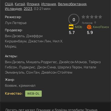
США
,
Китай
,
Япония
,
Испания
,
Великобритания
,
Исландия
,
2023
, 02:21 мин
Режиссер:
0
Луи Летерье
0
Голосов:
Продюсер:
5.7
5.9
Вин Дизель, Джеффри
Киршенбаум, Джастин Лин, Нил Х.
Мориц
Актеры:
Вин Дизель, Мишель Родригес, Джейсон Момоа, Тайриз
Гибсон, Лудакрис, Джон Сина, Шарлиз Терон, Натали
Эммануэль, Сон Ган, Джейсон Стэйтем
Жанр:
боевик, криминал
Качество:
WEB-DL
Десять лет назад Доминик и Брайан ограбили Эрнана