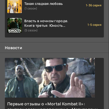
Такая сладкая любовь
1-36 серия
(1 сезон)
Власть в ночном городе.
1-5 серия
Книга третья: Юность
Кэнена
(5 сезон)
Новости
Первые отзывы о «Mortal Kombat II»: