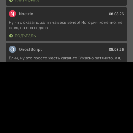
ПЛАТФОРМА
N
Noctrix
08.08.26
Ну, что сказать, залип на весь вечер! История, конечно, не
нова, но она подана
ПОДЪЕЗДЫ
G
GhostScript
08.08.26
Блин, ну это просто жесть какая-то! Ужасно затянуто, и я,
конечно, всё ждал,
КАДИШ