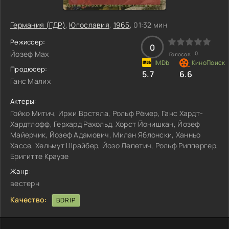
Германия (ГДР)
,
Югославия
,
1965
, 01:32 мин
Режиссер:
0
Йозеф Мах
0
Голосов:
Продюсер:
5.7
6.6
Ганс Малих
Актеры:
Гойко Митич, Иржи Врстяла, Рольф Рёмер, Ганс Хардт-
Хардтлофф, Герхард Рахольд, Хорст Йонишкан, Йозеф
Майерчик, Йозеф Адамович, Милан Яблонски, Ханньо
Хассе, Хельмут Шрайбер, Йозо Лепетич, Рольф Риппергер,
Бригитте Краузе
Жанр:
вестерн
Качество:
BDRIP