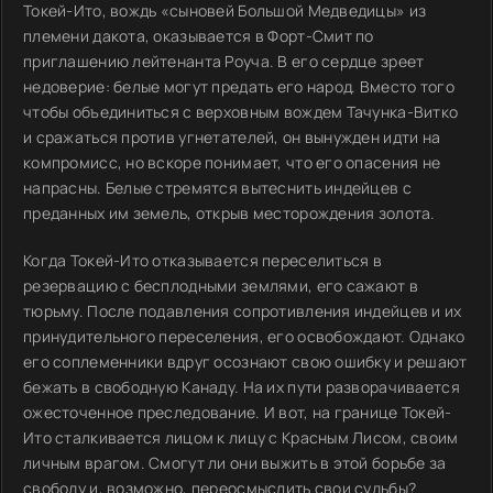
Токей-Ито, вождь «сыновей Большой Медведицы» из
племени дакота, оказывается в Форт-Смит по
приглашению лейтенанта Роуча. В его сердце зреет
недоверие: белые могут предать его народ. Вместо того
чтобы объединиться с верховным вождем Тачунка-Витко
и сражаться против угнетателей, он вынужден идти на
компромисс, но вскоре понимает, что его опасения не
напрасны. Белые стремятся вытеснить индейцев с
преданных им земель, открыв месторождения золота.
Когда Токей-Ито отказывается переселиться в
резервацию с бесплодными землями, его сажают в
тюрьму. После подавления сопротивления индейцев и их
принудительного переселения, его освобождают. Однако
его соплеменники вдруг осознают свою ошибку и решают
бежать в свободную Канаду. На их пути разворачивается
ожесточенное преследование. И вот, на границе Токей-
Ито сталкивается лицом к лицу с Красным Лисом, своим
личным врагом. Смогут ли они выжить в этой борьбе за
свободу и, возможно, переосмыслить свои судьбы?