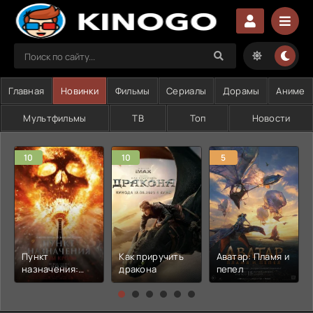
Главная
Новинки
Фильмы
Сериалы
Дорамы
Аниме
Мультфильмы
ТВ
Топ
Новости
10
10
5
Пункт
Как приручить
Аватар: Пламя и
назначения:
дракона
пепел
Узы крови